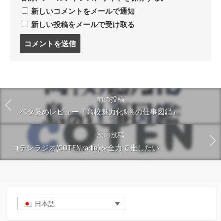
新しいコメントをメールで通知
新しい投稿をメールで受け取る
コ
メ
ン
ト
す
る
前の投稿
ベタ褒めレビュー『高校魅力化&島の仕事図鑑』
次の投稿
コテンラジオ(COTEN radio)を全力で推したい
日本語