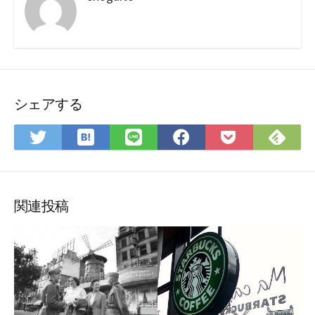
シェアする
は
Fee
Twitter
LINE
Facebook
Pocket
て
で
で
で
で
に
な
購
シ
シ
シ
保
ブ
読
ェ
ェ
ェ
存
ッ
ア
ア
ア
関連投稿
ク
マ
ー
ク
に
保