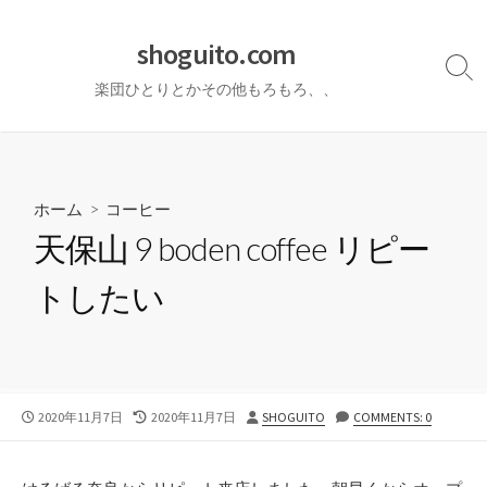
コ
ン
shoguito.com
テ
検
楽団ひとりとかその他もろもろ、、
ン
索
切
ツ
り
へ
替
ス
え
キ
ホーム
>
コーヒー
ッ
天保山 9 boden coffee リピー
プ
トしたい
公
最
投
2020年11月7日
2020年11月7日
SHOGUITO
COMMENTS: 0
開
終
稿
日
更
者
新