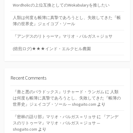
Wordholicの上位互換としてのWokabularyを推したい
人類は何度も帳簿に真摯であろうとし、失敗してきた『帳
簿の世界史』ジェイコブ・ソール
『アンデスのリトゥーマ』マリオ・バルガス＝ジョサ
(焙煎ログ)★★★インド・エルクヒル農園
Recent Comments
『善と悪のパラドックス』リチャード・ランガム
に
人類
は何度も帳簿に真摯であろうとし、失敗してきた『帳簿の
世界史』ジェイコブ・ソール — shoguito.com
より
『密林の語り部』マリオ・バルガス＝リョサ
に
『アンデ
スのリトゥーマ』マリオ・バルガス＝ジョサ —
shoguito.com
より