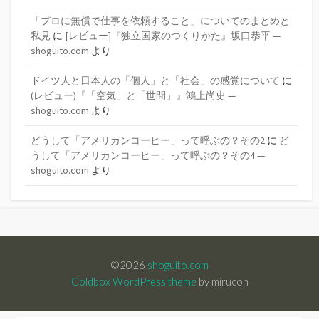
「プロに無償で仕事を依頼すること」についてのまとめと
私見
に
[レビュー]『独立国家のつくりかた』坂口恭平 —
shoguito.com
より
ドイツ人と日本人の「個人」と「社会」の感覚について
に
(レビュー)『「空気」と「世間」』鴻上尚史 —
shoguito.com
より
どうして「アメリカンコーヒー」って呼ぶの？その2
に
ど
うして「アメリカンコーヒー」って呼ぶの？その4 —
shoguito.com
より
©2026
shoguito.com
Coldbox WordPress theme
by mirucon