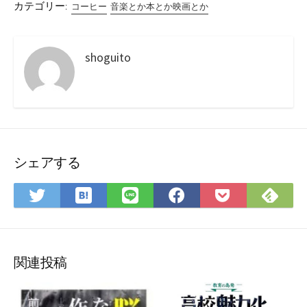
カテゴリー:
コーヒー
音楽とか本とか映画とか
shoguito
シェアする
は
Fee
Twitter
LINE
Facebook
Pocket
て
で
で
で
で
に
な
購
シ
シ
シ
保
ブ
読
ェ
ェ
ェ
存
ッ
ア
ア
ア
関連投稿
ク
マ