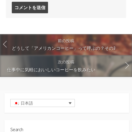
コ
メ
ン
ト
す
る
前の投稿
どうして「アメリカンコーヒー」って呼ぶの？その3
次の投稿
仕事中に気軽においしいコーヒーを飲みたい
日本語
Search