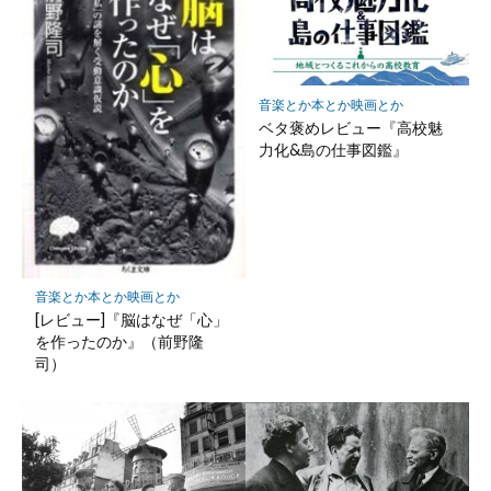
ー
ク
に
保
存
音楽とか本とか映画とか
ベタ褒めレビュー『高校魅
力化&島の仕事図鑑』
音楽とか本とか映画とか
[レビュー]『脳はなぜ「心」
を作ったのか』（前野隆
司）