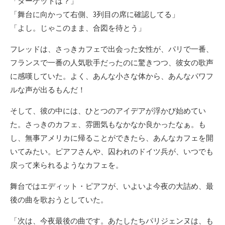
「ターゲットは？」
日
「舞台に向かって右側、3列目の席に確認してる」
「よし。じゃこのまま、合図を待とう」
フレッドは、さっきカフェで出会った女性が、パリで一番、
フランスで一番の人気歌手だったのに驚きつつ、彼女の歌声
に感嘆していた。よく、あんな小さな体から、あんなパワフ
ルな声が出るもんだ！
そして、彼の中には、ひとつのアイデアが浮かび始めてい
た。さっきのカフェ、雰囲気もなかなか良かったなぁ。も
し、無事アメリカに帰ることができたら、あんなカフェを開
いてみたい。ピアフさんや、囚われのドイツ兵が、いつでも
戻って来られるようなカフェを。
舞台ではエディット・ピアフが、いよいよ今夜の大詰め、最
後の曲を歌おうとしていた。
「次は、今夜最後の曲です。あたしたちパリジェンヌは、も