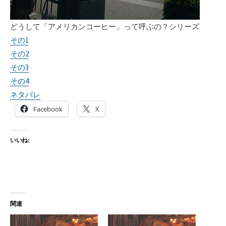
どうして「アメリカンコーヒー」って呼ぶの？シリーズ
その1
その2
その3
その4
ネタバレ
Facebook
X
いいね:
関連