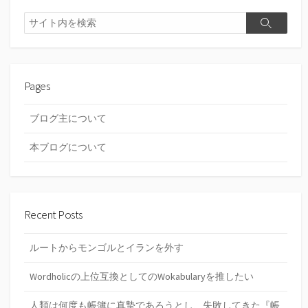
検
検
索
索
Pages
ブログ主について
本ブログについて
Recent Posts
ルートからモンゴルとイランを外す
Wordholicの上位互換としてのWokabularyを推したい
人類は何度も帳簿に真摯であろうとし、失敗してきた『帳