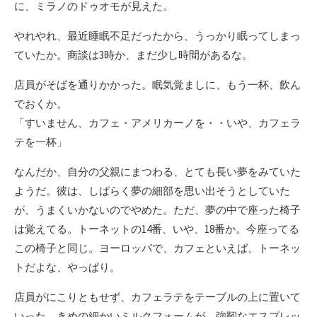
に、ミラノのドゥオモが見えた。
やれやれ、最近睡眠不足だったから、うっかり眠ってしまっ
ていたか。商談は3時か、まだ少し時間があるな。
店員がそばを通りかかった。眠気覚ましに、もう一杯、飲ん
でおくか。
「すいません、カフェ・アメリカーノを・・いや、カフェラ
テを一杯」
なんだか、自分の父親にまつわる、とても長い夢をみていた
ようだ。彼は、しばらく夢の細部を思い出そうとしていた
が、うまくいかないのでやめた。ただ、夢の中で座った椅子
は覚えてる。トーネットの14番、いや、18番か。今座ってる
この椅子と同じ。ヨーロッパで、カフェといえば、トーネッ
トだよな、やっぱり。
店員がにこりともせず、カフェラテをテーブルの上に置いて
いった。きめの細かいミルクフォームが、強靭なエスプレッ