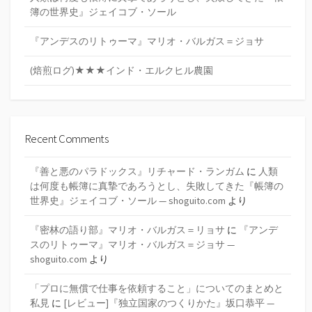
簿の世界史』ジェイコブ・ソール
『アンデスのリトゥーマ』マリオ・バルガス＝ジョサ
(焙煎ログ)★★★インド・エルクヒル農園
Recent Comments
『善と悪のパラドックス』リチャード・ランガム
に
人類
は何度も帳簿に真摯であろうとし、失敗してきた『帳簿の
世界史』ジェイコブ・ソール — shoguito.com
より
『密林の語り部』マリオ・バルガス＝リョサ
に
『アンデ
スのリトゥーマ』マリオ・バルガス＝ジョサ —
shoguito.com
より
「プロに無償で仕事を依頼すること」についてのまとめと
私見
に
[レビュー]『独立国家のつくりかた』坂口恭平 —