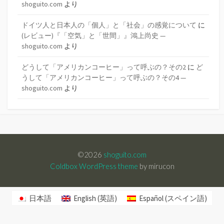
shoguito.com
より
ドイツ人と日本人の「個人」と「社会」の感覚について
に
(レビュー)『「空気」と「世間」』鴻上尚史 —
shoguito.com
より
どうして「アメリカンコーヒー」って呼ぶの？その2
に
ど
うして「アメリカンコーヒー」って呼ぶの？その4 —
shoguito.com
より
©2026
shoguito.com
Coldbox WordPress theme
by mirucon
日本語
English
(
英語
)
Español
(
スペイン語
)