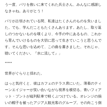
う一度、パリを救いに来てくれた兵士さん、みんなに感謝し
なきゃね。ありがとう！
パリが占領されている間、私達はたくさんのものを失いまし
た。でも、学んだこともたくさんあります。あたし、取り返
しのつかないものを嘆くより、今手の中にあるもの、これか
ら育んでいけるものを大切に思って生きていこうと思うんで
す。そんな思いを込めて、この曲を書きました。それじゃ、
聴いてください。『水に流して』」
*****
世界がぐらりと揺れた。
はっと気付くと、彼はカフェのテラス席にいた。薄着のティ
ーンエイジャーが笑い合いながら視界を横切る。青いフィア
ット・プントが縦列駐車で軽くぶつけている。オレンジの揃
いの帽子を被ったアジア人観光客のグループ。その向こう側