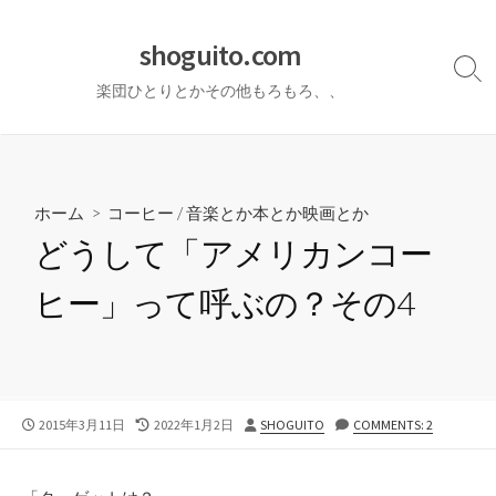
コ
ン
shoguito.com
テ
検
楽団ひとりとかその他もろもろ、、
ン
索
切
ツ
り
へ
替
ス
え
キ
ホーム
>
コーヒー
/
音楽とか本とか映画とか
ッ
どうして「アメリカンコー
プ
ヒー」って呼ぶの？その4
公
最
投
2015年3月11日
2022年1月2日
SHOGUITO
COMMENTS: 2
開
終
稿
日
更
者
新