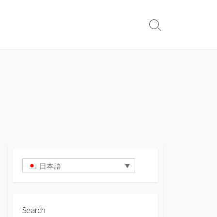
検
索
切
り
替
え
日本語
Search