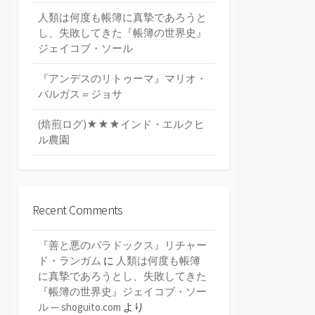
人類は何度も帳簿に真摯であろうと
し、失敗してきた『帳簿の世界史』
ジェイコブ・ソール
『アンデスのリトゥーマ』マリオ・
バルガス＝ジョサ
(焙煎ログ)★★★インド・エルクヒ
ル農園
Recent Comments
『善と悪のパラドックス』リチャー
ド・ランガム
に
人類は何度も帳簿
に真摯であろうとし、失敗してきた
『帳簿の世界史』ジェイコブ・ソー
ル — shoguito.com
より