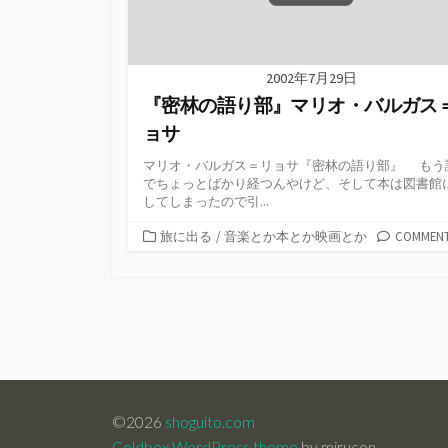
2002年7月29日
『密林の語り部』マリオ・バルガス
ョサ
マリオ・バルガス＝リョサ『密林の語り部』 もう
でちょっとばかり経つんやけど、そして本は図書館
してしまったので引...
カ
旅に出る
/
音楽とか本とか映画とか
COMMENT
テ
ゴ
リ
ー
©2026
shoguito.com
Coldbox WordPress theme
by mirucon