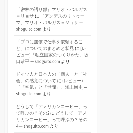
『密林の語り部』マリオ・バルガス
＝リョサ
に
『アンデスのリトゥー
マ』マリオ・バルガス＝ジョサ —
shoguito.com
より
「プロに無償で仕事を依頼するこ
と」についてのまとめと私見
に
[レ
ビュー]『独立国家のつくりかた』坂
口恭平 — shoguito.com
より
ドイツ人と日本人の「個人」と「社
会」の感覚について
に
(レビュー)
『「空気」と「世間」』鴻上尚史 —
shoguito.com
より
どうして「アメリカンコーヒー」っ
て呼ぶの？その2
に
どうして「アメ
リカンコーヒー」って呼ぶの？その
4 — shoguito.com
より