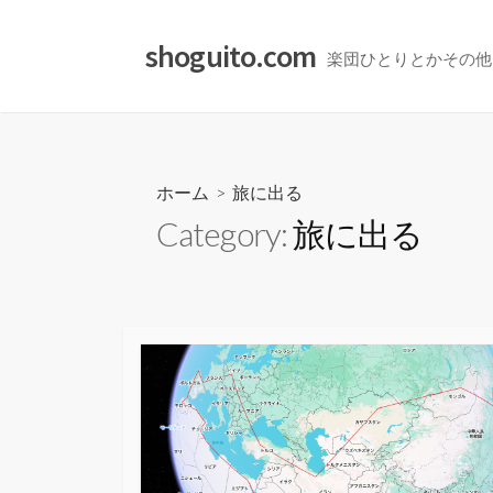
コ
ン
shoguito.com
楽団ひとりとかその他
テ
ン
ツ
へ
ス
ホーム
> 旅に出る
キ
Category:
旅に出る
ッ
プ