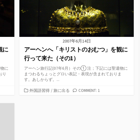
2007年6月14日
アーヘンへ「キリストのおむつ」を観に
観に
行って来た（その1）
アーヘン旅行記(07年6月）その① 注；下記には聖遺物に
遺物に
まつわるちょっとグロい表記・表現が含まれておりま
おり
す。あしからず。...
カ
外国語習得
/
旅に出る
COMMENT: 1
テ
ゴ
リ
ー