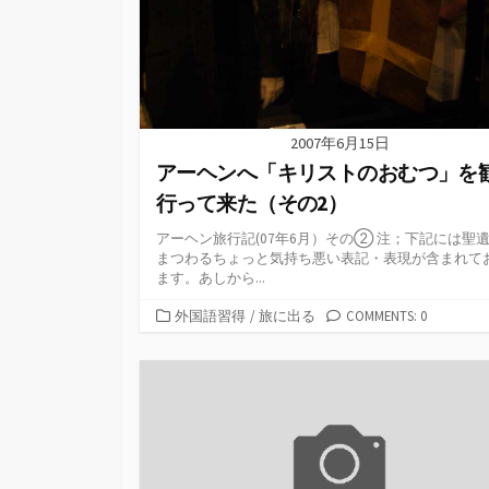
2007年6月15日
アーヘンへ「キリストのおむつ」を
行って来た（その2）
アーヘン旅行記(07年6月）その② 注；下記には聖
まつわるちょっと気持ち悪い表記・表現が含まれて
ます。あしから...
カ
外国語習得
/
旅に出る
COMMENTS: 0
テ
ゴ
リ
ー