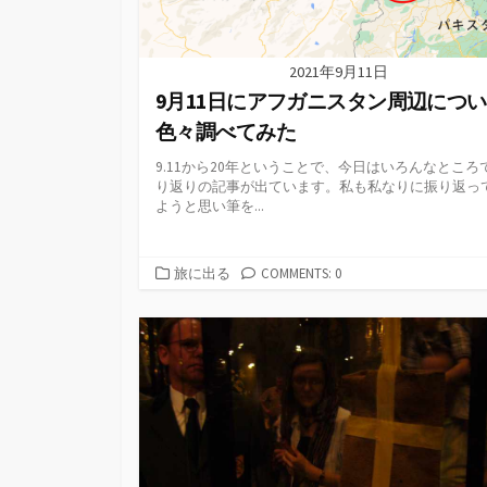
2021年9月11日
9月11日にアフガニスタン周辺につ
色々調べてみた
9.11から20年ということで、今日はいろんなところ
り返りの記事が出ています。私も私なりに振り返っ
ようと思い筆を...
カ
旅に出る
COMMENTS: 0
テ
ゴ
リ
ー