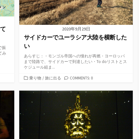
いて
2020年9月29日
サイドカーでユーラシア大陸を横断した
い
で振
てみ
あらすじ：・モンゴル帝国への憧れが再燃・ヨーロッパ
まで陸路で、サイドカーで到達したい・To doリストとス
ケジュール組ま...
カ
乗り物
/
旅に出る
COMMENTS: 0
テ
ゴ
リ
ー