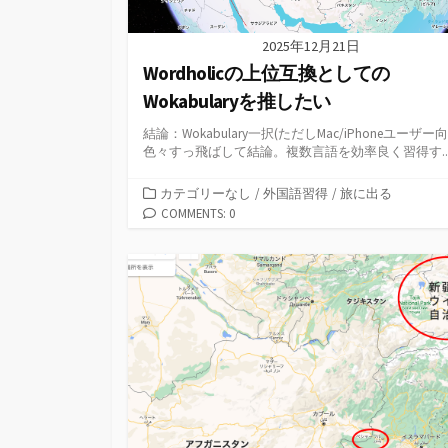
2025年12月21日
Wordholicの上位互換としての
Wokabularyを推したい
結論：Wokabulary一択(ただしMac/iPhoneユーザー向
色々すっ飛ばして結論。複数言語を効率良く習得す..
カ
カテゴリーなし
/
外国語習得
/
旅に出る
テ
COMMENTS: 0
ゴ
リ
ー