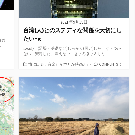
2021年9月19日
台湾(人)とのステディな関係を大切にし
たい+α
け)
.
steady – (足場・基礎など)しっかり(固定)した、ぐらつか
ない、安定した、震えない、きょろきょろしな...
カ
旅に出る
/
音楽とか本とか映画とか
COMMENTS: 0
テ
ゴ
リ
ー