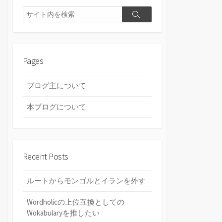
検
検
索
索
Pages
ブログ主について
本ブログについて
Recent Posts
ルートからモンゴルとイランを外す
Wordholicの上位互換としての
Wokabularyを推したい