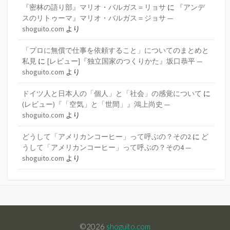
『密林の語り部』マリオ・バルガス＝リョサ
に
『アンデ
スのリトゥーマ』マリオ・バルガス＝ジョサ —
shoguito.com
より
「プロに無償で仕事を依頼すること」についてのまとめと
私見
に
[レビュー]『独立国家のつくりかた』坂口恭平 —
shoguito.com
より
ドイツ人と日本人の「個人」と「社会」の感覚について
に
(レビュー)『「空気」と「世間」』鴻上尚史 —
shoguito.com
より
どうして「アメリカンコーヒー」って呼ぶの？その2
に
ど
うして「アメリカンコーヒー」って呼ぶの？その4 —
shoguito.com
より
©2026
shoguito.com