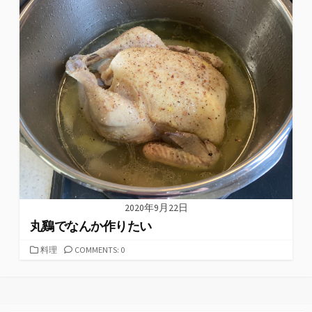
2020年9月22日
丸鷄でなんか作りたい
カ
料理
COMMENTS: 0
テ
ゴ
リ
ー