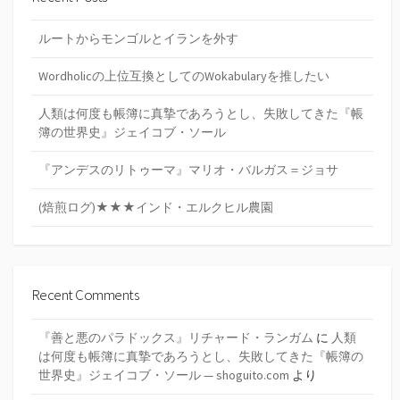
ルートからモンゴルとイランを外す
Wordholicの上位互換としてのWokabularyを推したい
人類は何度も帳簿に真摯であろうとし、失敗してきた『帳
簿の世界史』ジェイコブ・ソール
『アンデスのリトゥーマ』マリオ・バルガス＝ジョサ
(焙煎ログ)★★★インド・エルクヒル農園
Recent Comments
『善と悪のパラドックス』リチャード・ランガム
に
人類
は何度も帳簿に真摯であろうとし、失敗してきた『帳簿の
世界史』ジェイコブ・ソール — shoguito.com
より