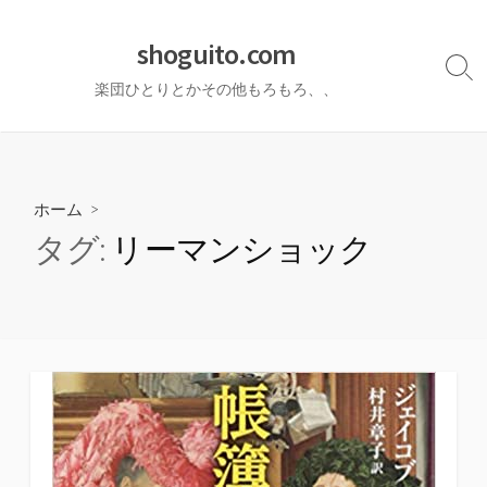
コ
ン
shoguito.com
テ
検
楽団ひとりとかその他もろもろ、、
ン
索
切
ツ
り
へ
替
ス
え
キ
ホーム
>
ッ
タグ:
リーマンショック
プ