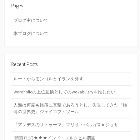
Pages
ブログ主について
本ブログについて
Recent Posts
ルートからモンゴルとイランを外す
Wordholicの上位互換としてのWokabularyを推したい
人類は何度も帳簿に真摯であろうとし、失敗してきた『帳
簿の世界史』ジェイコブ・ソール
『アンデスのリトゥーマ』マリオ・バルガス＝ジョサ
(焙煎ログ)★★★インド・エルクヒル農園