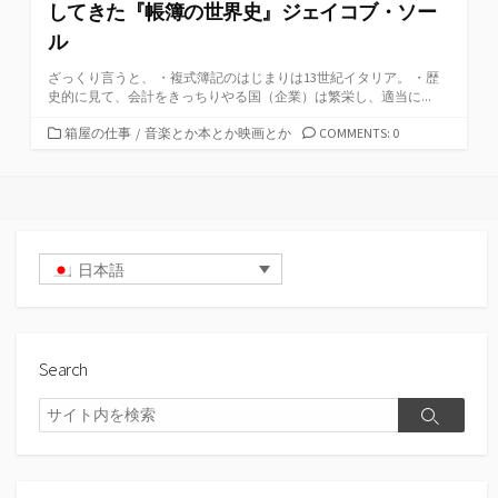
してきた『帳簿の世界史』ジェイコブ・ソー
ル
ざっくり言うと、 ・複式簿記のはじまりは13世紀イタリア。 ・歴
史的に見て、会計をきっちりやる国（企業）は繁栄し、適当に...
カ
箱屋の仕事
/
音楽とか本とか映画とか
COMMENTS: 0
テ
ゴ
リ
ー
日本語
Search
検
検
索
索