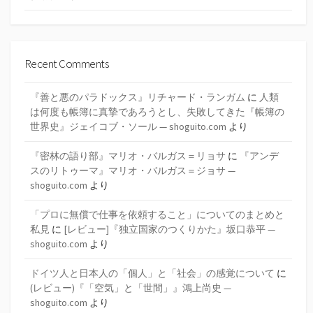
Recent Comments
『善と悪のパラドックス』リチャード・ランガム
に
人類
は何度も帳簿に真摯であろうとし、失敗してきた『帳簿の
世界史』ジェイコブ・ソール — shoguito.com
より
『密林の語り部』マリオ・バルガス＝リョサ
に
『アンデ
スのリトゥーマ』マリオ・バルガス＝ジョサ —
shoguito.com
より
「プロに無償で仕事を依頼すること」についてのまとめと
私見
に
[レビュー]『独立国家のつくりかた』坂口恭平 —
shoguito.com
より
ドイツ人と日本人の「個人」と「社会」の感覚について
に
(レビュー)『「空気」と「世間」』鴻上尚史 —
shoguito.com
より